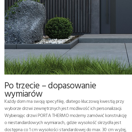
Po trzecie – dopasowanie
wymiarów
Każdy dom ma swoją specyfikę, dlatego kluczową kwestią przy
wyborze drzwi zewnętrznych jest możliwość ich personalizacji.
Wybierając drzwi PORTA THERMO możemy zamówić konstrukcję
o niestandardowych wymiarach, gdzie wysokość skrzydła jest
dostępna co 1 cm wysokości standardowej do max. 30 cm wyżej,