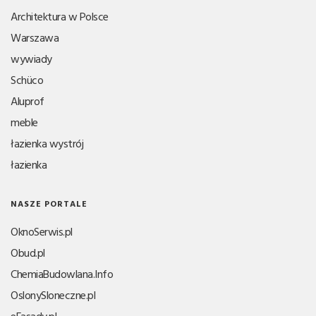
Architektura w Polsce
Warszawa
wywiady
Schüco
Aluprof
meble
łazienka wystrój
łazienka
NASZE PORTALE
OknoSerwis.pl
Obud.pl
ChemiaBudowlana.Info
OslonySloneczne.pl
eFasady.pl