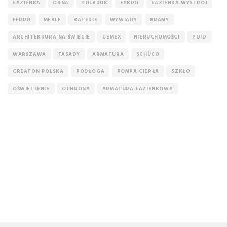
ŁAZIENKA
OKNA
POLBRUK
FAKRO
ŁAZIENKA WYSTRÓJ
FERRO
MEBLE
BATERIE
WYWIADY
BRAMY
ARCHITEKRURA NA ŚWIECIE
CEMEX
NIERUCHOMOŚCI
POID
WARSZAWA
FASADY
ARMATURA
SCHÜCO
CREATON POLSKA
PODŁOGA
POMPA CIEPŁA
SZKŁO
OŚWIETLENIE
OCHRONA
ARMATURA ŁAZIENKOWA