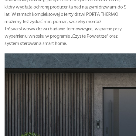
który wydłuża ochronę producenta nad naszymi drzwiami do 5
lat. W ramach kompleksowej oferty drzwi PORTA THERMO
możemy też zyskać m.in. pomiar, szczelny montaż
trójwarstwowy drzwi i badanie termowizyjne, wsparcie przy
wypełnianiu wniosku w programie „Czyste Powietrze” oraz
system sterowania smart home.