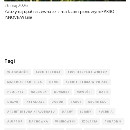
26 maj 2026
Zatrzymaj upał na zewnątrz z markizami pionowymi FAKRO
INNOVIEW Line
Tagi
WIADOMOŚCI
ARCHITEKTURA
ARCHITEKTURA WNĘTRZ
MATERIAŁ PARTNERA
OKNO
ARCHITEKTURA W POLSCE
PROJEKTY
NAGRODY
KONKURS
NOWOŚCI
DACH
DRZWI
INSTALACJE
OGRÓD
TARGI
ARCHITEKCI
ARCHITEKTURA KRAJOBRAZU
DACHY
ŚCIANY
KUCHNIA
ALUPROF
DACHÓWKA
WIŚNIOWSKI
IZOLACJA
PORADNIK