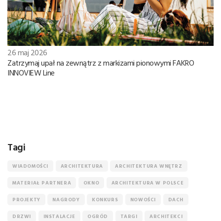
26 maj 2026
Zatrzymaj upał na zewnątrz z markizami pionowymi FAKRO
INNOVIEW Line
Tagi
WIADOMOŚCI
ARCHITEKTURA
ARCHITEKTURA WNĘTRZ
MATERIAŁ PARTNERA
OKNO
ARCHITEKTURA W POLSCE
PROJEKTY
NAGRODY
KONKURS
NOWOŚCI
DACH
DRZWI
INSTALACJE
OGRÓD
TARGI
ARCHITEKCI