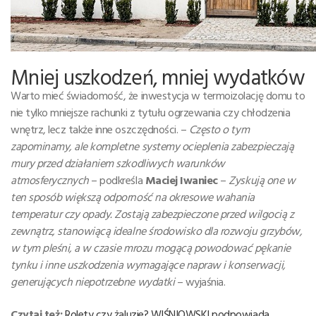
Mniej uszkodzeń, mniej wydatków
Warto mieć świadomość, że inwestycja w termoizolację domu to
nie tylko mniejsze rachunki z tytułu ogrzewania czy chłodzenia
wnętrz, lecz także inne oszczędności. –
Często o tym
zapominamy, ale kompletne systemy ocieplenia zabezpieczają
mury przed działaniem szkodliwych warunków
atmosferycznych
– podkreśla
Maciej Iwaniec
–
Zyskują one w
ten sposób większą odporność na okresowe wahania
temperatur czy opady. Zostają zabezpieczone przed wilgocią z
zewnątrz, stanowiącą idealne środowisko dla rozwoju grzybów,
w tym pleśni, a w czasie mrozu mogącą powodować pękanie
tynku i inne uszkodzenia wymagające napraw i konserwacji,
generujących niepotrzebne wydatki
– wyjaśnia.
Czytaj też:
Rolety czy żaluzje? WIŚNIOWSKI podpowiada