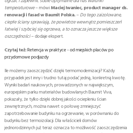
ogrzać i zapewnić sobie optymalne dla nas warunki
temperaturowe
– mówi
Maciej Iwaniec, product manager ds.
renowacji i fasad w Baumit Polska.
–
Do tego zaizolowane,
ciepłe ściany sprawiają, że powietrze wewnątrz pomieszczeń
łatwiej i szybciej się ogrzewa, a to oznacza jeszcze większe
oszczędności
– dodaje ekspert.
Czytaj też:
Retencja w praktyce - od miejskich placów po
przydomowe podjazdy
Ile możemy zaoszczędzić dzięki termomodernizacji? Każdy
przypadek jest inny i trudno tutaj podać jedną, konkretną kwotę.
Wyniki badań naukowych, prowadzonych w największym,
europejskim parku materiałów budowlanych Baumit Viva,
pokazały, że tylko dzięki dobrej jakości ociepleniu ścian
zewnętrznych, można nawet o połowę zmniejszyć
zapotrzebowanie budynku na ogrzewanie, w porównaniu do
budynku bez termoizolacji. Dla właścicieli domów
jednorodzinnych już teraz oznacza to możliwość zaoszczędzenia