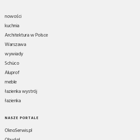
nowości
kuchnia
Architektura w Polsce
Warszawa
wywiady
Schüco
Aluprof
meble
łazienka wystrój
łazienka
NASZE PORTALE
OknoSerwis.pl
Obud.pl