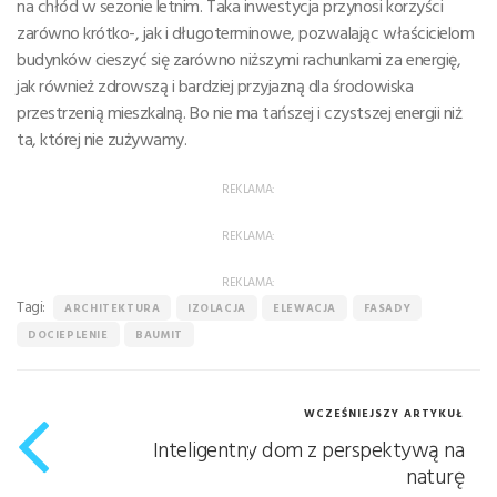
na chłód w sezonie letnim. Taka inwestycja przynosi korzyści
zarówno krótko-, jak i długoterminowe, pozwalając właścicielom
budynków cieszyć się zarówno niższymi rachunkami za energię,
jak również zdrowszą i bardziej przyjazną dla środowiska
przestrzenią mieszkalną. Bo nie ma tańszej i czystszej energii niż
ta, której nie zużywamy.
REKLAMA:
REKLAMA:
REKLAMA:
Tagi:
ARCHITEKTURA
IZOLACJA
ELEWACJA
FASADY
DOCIEPLENIE
BAUMIT
WCZEŚNIEJSZY ARTYKUŁ
Inteligentny dom z perspektywą na
naturę