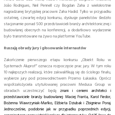
João Rodrigues, Neil Pennell czy Bogdan Zaha z wielokrotnie
nagradzanej brytyjskiej pracowni Zaha Hadid. Tylko w przypadku
ostatniej, czwartej edycji konkursu, dyskusje panelistów śledziło
stacjonarnie ponad 500 przedstawicieli branży architektonicznej i
budowlanej obecnych na konferencji, a dodatkowo wydarzenie
było transmitowane na żywo na platformie YouTube.
Ruszają obrady jury i głosowanie internautów
Zakończenie pierwszego etapu konkursu „Obiekt Roku w
Systemach Aluprof” oznacza rozpoczęcie prac jury. W tym roku
10 najlepszych realizacji, które zakwalifikują się do ścisłego finału,
wybierze jury pod przewodnictwem Przemo Łukasika. Oprócz
współzałożyciela utytułowanej pracowni Medusa Group w
obradach uczestniczyć będą
znani i cenieni architekci i
przedstawiciele branży budowlanej: Maciej Franta, Karol Fiedor,
Bożenna Wawrzyniak-Mańko, Elżbieta Dziubak i Zbigniew Poraj.
Jednocześnie, podobnie jak w przypadku poprzednich edycji,