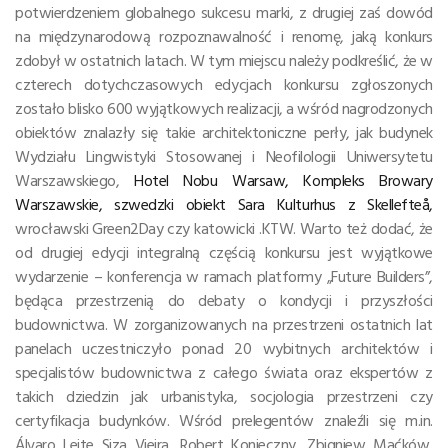
potwierdzeniem globalnego sukcesu marki, z drugiej zaś dowód
na międzynarodową rozpoznawalność i renomę, jaką konkurs
zdobył w ostatnich latach. W tym miejscu należy podkreślić, że w
czterech dotychczasowych edycjach konkursu zgłoszonych
zostało blisko 600 wyjątkowych realizacji, a wśród nagrodzonych
obiektów znalazły się takie architektoniczne perły, jak budynek
Wydziału Lingwistyki Stosowanej i Neofilologii Uniwersytetu
Warszawskiego,
Hotel Nobu Warsaw, Kompleks Browary
Warszawskie, szwedzki obiekt Sara Kulturhus z Skellefteå,
wrocławski Green2Day czy katowicki .KTW. Warto też dodać, że
od drugiej edycji integralną częścią konkursu jest wyjątkowe
wydarzenie – konferencja w ramach platformy „Future Builders”,
będąca przestrzenią do debaty o kondycji i przyszłości
budownictwa. W zorganizowanych na przestrzeni ostatnich lat
panelach uczestniczyło ponad 20 wybitnych architektów i
specjalistów budownictwa z całego świata oraz ekspertów z
takich dziedzin jak urbanistyka, socjologia przestrzeni czy
certyfikacja budynków. Wśród prelegentów znaleźli się m.in.
Álvaro Leite Siza Vieira, Robert Konieczny, Zbigniew Maćków,