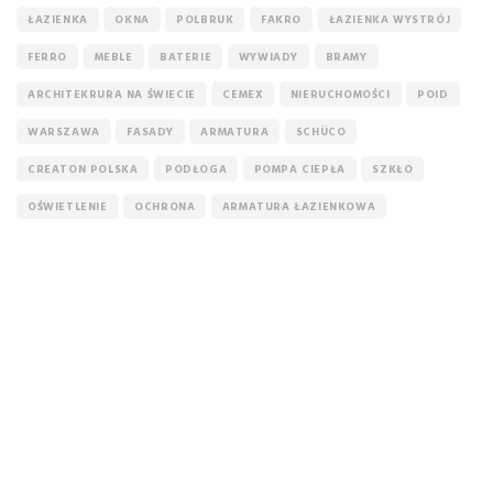
ŁAZIENKA
OKNA
POLBRUK
FAKRO
ŁAZIENKA WYSTRÓJ
FERRO
MEBLE
BATERIE
WYWIADY
BRAMY
ARCHITEKRURA NA ŚWIECIE
CEMEX
NIERUCHOMOŚCI
POID
WARSZAWA
FASADY
ARMATURA
SCHÜCO
CREATON POLSKA
PODŁOGA
POMPA CIEPŁA
SZKŁO
OŚWIETLENIE
OCHRONA
ARMATURA ŁAZIENKOWA