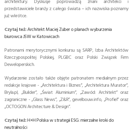
architektury. Dyskusje poprowadzą znani architekci i
przedstawiciele branży z całego świata – ich nazwiska poznamy
już wkrótce.
Czytaj też:
Architekt Maciej Zuber o planach wyburzenia
biurowca JSW w Katowicach
Patronami merytorycznymi konkursu są SARP, Izba Architektów
Rzeczypospolitej Polskiej, PLGBC oraz Polski Związek Firm
Deweloperskich.
Wydarzenie zostało także objęte patronatem medialnym przez
redakcje krajowe - „Architektura i Biznes”, „Architektura Murator”,
Bryla.pl, „Builder”, „Świat Aluminium”, „Zawód: Architekt” oraz
zagraniczne - „Glass News”, „Z&R”, gevelbouw.info, „Profiel” oraz
„OCTOGON Architecture & Design”.
Czytaj też:
H+H Polska w strategii ESG: mierzalne kroki do
neutralności