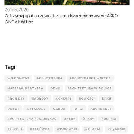
26 maj 2026
Zatrzymaj upał na zewnątrz z markizami pionowymi FAKRO
INNOVIEW Line
Tagi
WIADOMOŚCI
ARCHITEKTURA
ARCHITEKTURA WNĘTRZ
MATERIAŁ PARTNERA
OKNO
ARCHITEKTURA W POLSCE
PROJEKTY
NAGRODY
KONKURS
NOWOŚCI
DACH
DRZWI
INSTALACJE
OGRÓD
TARGI
ARCHITEKCI
ARCHITEKTURA KRAJOBRAZU
DACHY
ŚCIANY
KUCHNIA
ALUPROF
DACHÓWKA
WIŚNIOWSKI
IZOLACJA
PORADNIK