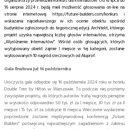
organizatorzy przewidzieli konkurs dla internautów. Od 16 lipca do
16 sierpnia 2024 r. będą mieli możliwość głosowania on-line na
stronie internetowej https://future-builders.com/konkurs i
wskazania najciekawszego w ich ocenie obiektu spośród
budynków zgłoszonych do tegorocznej edycji. Architekt, którego
projekt uzyska największą liczbę głosów internautów, otrzyma
„Wyróżnienie Internautów". Wśród osób głosujących, których
wytypowany obiekt zajmie I miejsce w tej kategorii, zostanie
wylosowanych 10 nagród rzeczowych od Aluprof.
Gala finałowa już 16 października
Uroczysta gala odbędzie się 16 października 2024 roku w hotelu
Double Tree by Hilton w Warszawie. To podczas niej poznamy
zwycięskie projekty, do których autorów trafią nagrody pieniężne
w wysokości odpowiednio 50 tys. zł za I miejsce, 30 tys. zł za II
miejsce i 15 tys. zł za zdobycie III miejsca. Wieczorne wydarzenie
poprzedzone zostanie międzynarodową konferencją „Future
Builders” poświęconą najważniejszym zagadnieniom z zakresu