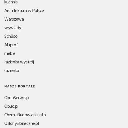
kuchnia
Architektura w Polsce
Warszawa
wywiady
Schüco
Aluprof
meble
łazienka wystrój
łazienka
NASZE PORTALE
OknoSerwis.pl
Obud.pl
ChemiaBudowlana.Info
OslonySloneczne.pl