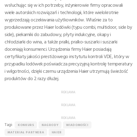
wsłuchując się w ich potrzeby, inżynierowie firmy opracowali
wiele autorskich rozwiązań i technologii, które wielokrotnie
wyprzedzają oczekiwania użytkowników. Właśnie za to
produkowane przez Haier lodówki (typu combi, multidoor, side by
side), piekarniki do zabudowy, płyty indukcyjne, okapy i
chłodziarki do wina, a także pralki, pralko-suszarki i suszarki
doceniają konsumenci. Urządzenia firmy Haier posiadają
certyfikaty jakości prestiżowego instytutu kontroli VDE, który w
przypadku lodówek poświadcza precyzyjną kontrolę temperatury
i wilgotności, dzięki czemu urządzenia Haier utrzymują świeżość
produktów do 2 razy dłużej.
REKLAMA:
REKLAMA:
REKLAMA:
Tagi:
KONKURS
NAGRODY
WIADOMOŚCI
MATERIAŁ PARTNERA
HAIER