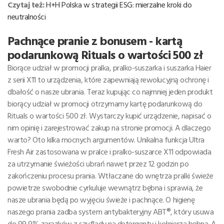
Czytaj też:
H+H Polska w strategii ESG: mierzalne kroki do
neutralności
Pachnące pranie z bonusem - kartą
podarunkową Rituals o wartości 500 zł
Biorące udział w promocji pralka, pralko-suszarka i suszarka Haier
z serii X11 to urządzenia, które zapewniają rewolucyjną ochronę i
dbałość o nasze ubrania. Teraz kupując co najmniej jeden produkt
biorący udział w promocji otrzymamy kartę podarunkową do
Rituals o wartości 500 zł. Wystarczy kupić urządzenie, napisać o
nim opinię i zarejestrować zakup na stronie promocji. A dlaczego
warto? Oto kilka mocnych argumentów. Unikalna funkcja Ultra
Fresh Air zastosowana w pralce i pralko-suszarce X11 odpowiada
za utrzymanie świeżości ubrań nawet przez 12 godzin po
zakończeniu procesu prania. Wtłaczane do wnętrza pralki świeże
powietrze swobodnie cyrkuluje wewnątrz bębna i sprawia, że
nasze ubrania będą po wyjęciu świeże i pachnące. O higienę
naszego prania zadba system antybakteryjny ABT®, który usuwa
do 99,9% zarazków z szuflady na detergenty i kołnierza bębna. A