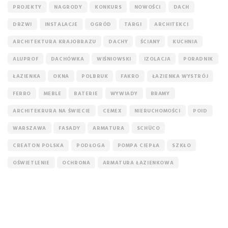
PROJEKTY
NAGRODY
KONKURS
NOWOŚCI
DACH
DRZWI
INSTALACJE
OGRÓD
TARGI
ARCHITEKCI
ARCHITEKTURA KRAJOBRAZU
DACHY
ŚCIANY
KUCHNIA
ALUPROF
DACHÓWKA
WIŚNIOWSKI
IZOLACJA
PORADNIK
ŁAZIENKA
OKNA
POLBRUK
FAKRO
ŁAZIENKA WYSTRÓJ
FERRO
MEBLE
BATERIE
WYWIADY
BRAMY
ARCHITEKRURA NA ŚWIECIE
CEMEX
NIERUCHOMOŚCI
POID
WARSZAWA
FASADY
ARMATURA
SCHÜCO
CREATON POLSKA
PODŁOGA
POMPA CIEPŁA
SZKŁO
OŚWIETLENIE
OCHRONA
ARMATURA ŁAZIENKOWA