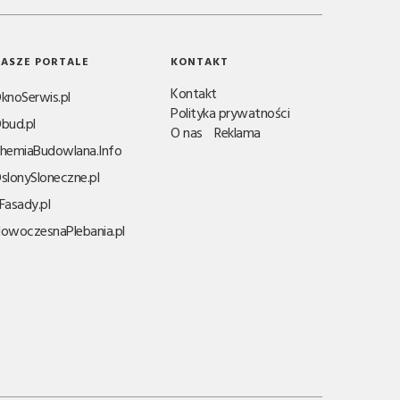
ASZE PORTALE
KONTAKT
Kontakt
knoSerwis.pl
Polityka prywatności
bud.pl
O nas
Reklama
hemiaBudowlana.Info
slonySloneczne.pl
Fasady.pl
owoczesnaPlebania.pl