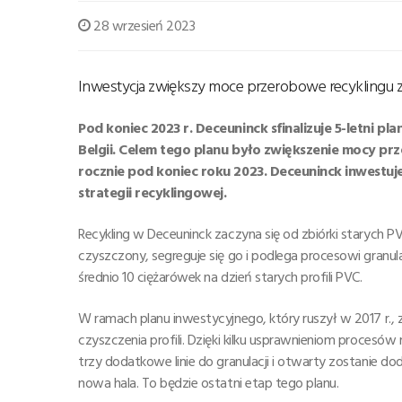
28 wrzesień 2023
Inwestycja zwiększy moce przerobowe recyklingu z
Pod koniec 2023 r. Deceuninck sfinalizuje 5-letni p
Belgii. Celem tego planu było zwiększenie mocy pr
rocznie pod koniec roku 2023. Deceuninck inwestuj
strategii recyklingowej.
Recykling w Deceuninck zaczyna się od zbiórki starych P
czyszczony, segreguje się go i podlega procesowi granulac
średnio 10 ciężarówek na dzień starych profili PVC.
W ramach planu inwestycyjnego, który ruszył w 2017 r.
czyszczenia profili. Dzięki kilku usprawnieniom proces
trzy dodatkowe linie do granulacji i otwarty zostanie
nowa hala. To będzie ostatni etap tego planu.