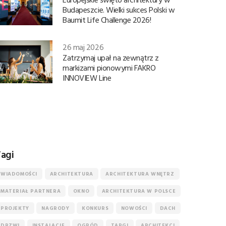
Budapeszcie. Wielki sukces Polski w
Baumit Life Challenge 2026!
26 maj 2026
Zatrzymaj upał na zewnątrz z
markizami pionowymi FAKRO
INNOVIEW Line
agi
WIADOMOŚCI
ARCHITEKTURA
ARCHITEKTURA WNĘTRZ
MATERIAŁ PARTNERA
OKNO
ARCHITEKTURA W POLSCE
PROJEKTY
NAGRODY
KONKURS
NOWOŚCI
DACH
DRZWI
INSTALACJE
OGRÓD
TARGI
ARCHITEKCI