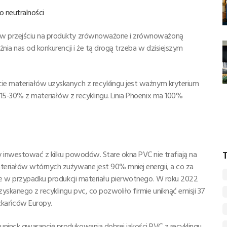
o neutralności
 w przejściu na produkty zrównoważone i zrównoważoną
nia nas od konkurencji i że tą drogą trzeba w dzisiejszym
ie materiałów uzyskanych z recyklingu jest ważnym kryterium
15-30% z materiałów z recyklingu. Linia Phoenix ma 100%
T
y inwestować z kilku powodów. Stare okna PVC nie trafiają na
teriałów wtórnych zużywane jest 90% mniej energii, a co za
sce w przypadku produkcji materiału pierwotnego. W roku 2022
skanego z recyklingu pvc, co pozwoliło firmie uniknąć emisji 37
szkańców Europy.
inck gwarancję produkowania dobrej jakości PVC z recyklingu.