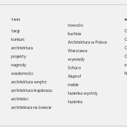
TAGI
N
nowości
targi
O
kuchnia
konkurs
O
Architektura w Polsce
architektura
C
Warszawa
projekty
O
wywiady
nagrody
e
Schüco
wiadomości
N
Aluprof
architektura wnętrz
meble
architektura krajobrazu
łazienka wystrój
architekci
łazienka
architekrura na świecie