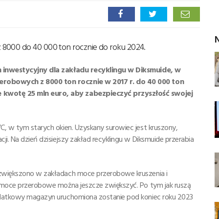
N
 8000 do 40 000 ton rocznie do roku 2024.
lan inwestycyjny dla zakładu recyklingu w Diksmuide, w
zerobowych z 8000 ton rocznie w 2017 r. do 40 000 ton
e kwotę 25 mln euro, aby zabezpieczyć przyszłość swojej
VC, w tym starych okien. Uzyskany surowiec jest kruszony,
ji. Na dzień dzisiejszy zakład recyklingu w Diksmuide przerabia
, zwiększono w zakładach moce przerobowe kruszenia i
ów moce przerobowe można jeszcze zwiększyć. Po tym jak ruszą
 dodatkowy magazyn uruchomiona zostanie pod koniec roku 2023