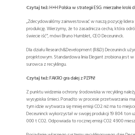
Czytaj też:
H+H Polska w strategii ESG: mierzalne kroki d
„Zdecydowaliśmy zainwestować w naszą pozycję lidera
produkcję. Wierzymy, że to zasadnicza cecha, która odróż
świecie iść”, mówi Bruno Humblet, CEO Deceuninck.
Dla działu Research&Development (R&D) Deceuninck użyc
projektowym. Standardowa linia Elegant zrobiona jest w 
surowca z recyklingu.
Czytaj też:
FAKRO gra dalej z PZPN!
Z punktu widzenia ochrony środowiska w recykling należ
wysypiska śmieci. Ponadto w procesie przetwarzania ma
tym idzie wytwarza się mniej emisji CO2 niż ma to miej
Deceuninck wykorzystał w swojej produkcji 19 804 ton uzy
000 t CO2. Odpowiada to rocznej emisji CO2 4900 mie
Posiadanie własnego systemu recyklingowego daje Deceun