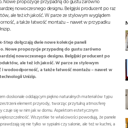
iro. Nowe propozycje przypadną do gustu zarówno
bardziej nowoczesnego designu. Belgijski producent po raz
któw, ale też ich jakość. W parze ze stylowym wyglądem
odporność, a także łatwość montażu – nawet w przypadku
N
nizip.
-Step dołączają dwie nowe kolekcje paneli
iro. Nowe propozycje przypadną do gustu zarówno
bardziej nowoczesnego designu. Belgijski producent po
roduktów, ale też ich jakość. W parze ze stylowym
ość i wodoodporność, a także łatwość montażu – nawet w
echnologii Unizip.
lądem doskonale oddającym piękno naturalnych materiałów typu
przestrzeni element przyrody, tworząc przytulną atmosferę
żdy czuje się w nim jak w domu. Aspektom estetycznym
ękoszczelność. Wszystkie te właściwości powodują, że panele
dzają się nie tylko w sypialni czy salonie, ale też w kuchni, a