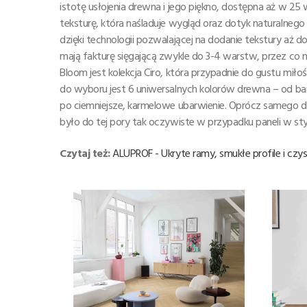
istotę usłojenia drewna i jego piękno, dostępna aż w 2
teksturę, która naśladuje wygląd oraz dotyk naturalnego
dzięki technologii pozwalającej na dodanie tekstury aż
mają fakturę sięgającą zwykle do 3-4 warstw, przez co
Bloom jest kolekcja Ciro, która przypadnie do gustu miłoś
do wyboru jest 6 uniwersalnych kolorów drewna – od bard
po ciemniejsze, karmelowe ubarwienie. Oprócz samego d
było do tej pory tak oczywiste w przypadku paneli w st
Czytaj też:
ALUPROF - Ukryte ramy, smukłe profile i czy