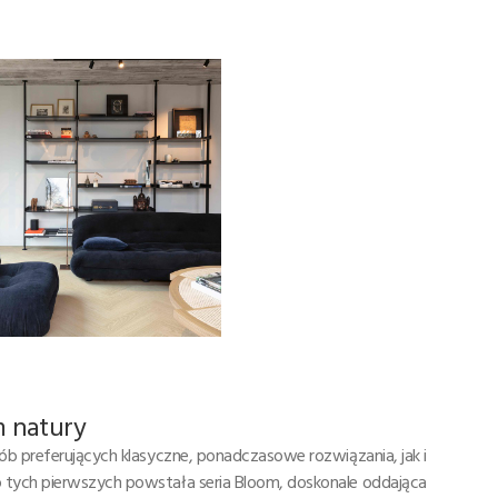
m natury
ób preferujących klasyczne, ponadczasowe rozwiązania, jak i
 tych pierwszych powstała seria Bloom, doskonale oddająca