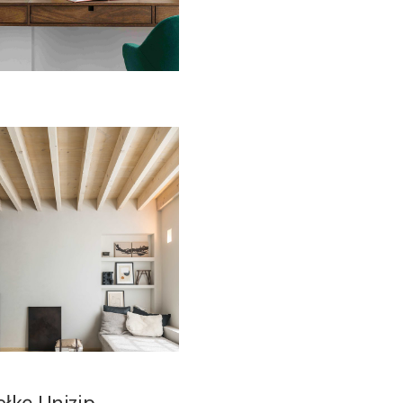
łkę Unizip