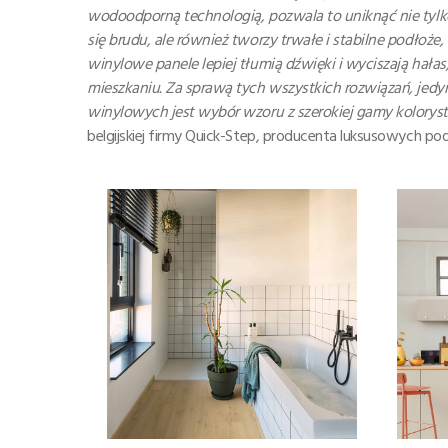
wodoodporną technologią, pozwala to uniknąć nie tyl
się brudu, ale również tworzy trwałe i stabilne podłoż
winylowe panele lepiej tłumią dźwięki i wyciszają hała
mieszkaniu. Za sprawą tych wszystkich rozwiązań, jedyn
winylowych jest wybór wzoru z szerokiej gamy kolorys
belgijskiej firmy Quick-Step, producenta luksusowych p