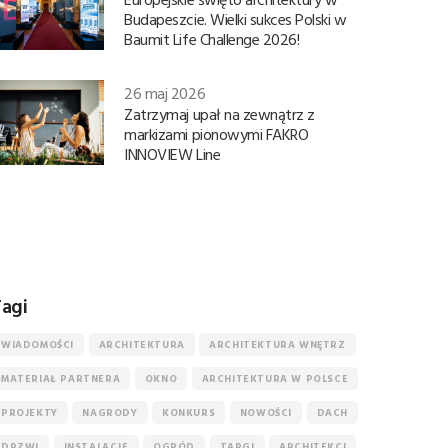
Budapeszcie. Wielki sukces Polski w
Baumit Life Challenge 2026!
26 maj 2026
Zatrzymaj upał na zewnątrz z
markizami pionowymi FAKRO
INNOVIEW Line
agi
WIADOMOŚCI
ARCHITEKTURA
ARCHITEKTURA WNĘTRZ
MATERIAŁ PARTNERA
OKNO
ARCHITEKTURA W POLSCE
PROJEKTY
NAGRODY
KONKURS
NOWOŚCI
DACH
DRZWI
INSTALACJE
OGRÓD
TARGI
ARCHITEKCI