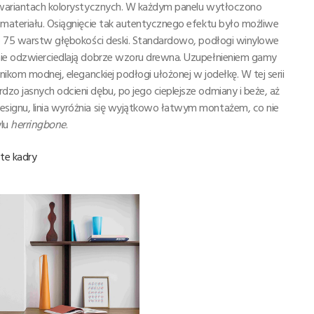
5 wariantach kolorystycznych. W każdym panelu wytłoczono
 materiału. Osiągnięcie tak autentycznego efektu było możliwe
 do 75 warstw głębokości deski. Standardowo, podłogi winylowe
 nie odzwierciedlają dobrze wzoru drewna. Uzupełnieniem gamy
nikom modnej, eleganckiej podłogi ułożonej w jodełkę. W tej serii
zo jasnych odcieni dębu, po jego cieplejsze odmiany i beże, aż
esignu, linia wyróżnia się wyjątkowo łatwym montażem, co nie
ylu
herringbone
.
ste kadry