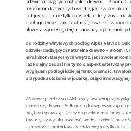
odzwierciedlających naturalne drewno – Bloom i C
miłośnikom klasycznych wnętrz, jak i zwolennikom 
kolejny zadbał nie tylko o aspekt estetyczny produ
podłogi idzie jej funkcjonalność, trwałość i wodo
ułożenia w jodełkę, dzięki innowacyjnej technologii U
Do rodziny winylowych podłóg Alpha Vinyl od Quick
odzwierciedlających naturalne drewno – Bloom i C
miłośnikom klasycznych wnętrz, jak i zwolennikom 
raz kolejny zadbał nie tylko o aspekt estetyczny p
wyglądem podłogi idzie jej funkcjonalność, trwał
przypadku ułożenia w jodełkę, dzięki innowacyjnej t
Winylowe panele z serii Alpha Vinyl wyróżniają się wyg
kamień czy drewno. Podłogi z tej linii wprowadzają do 
wnętrza i sprawiając, że tuż po przekroczeniu progu ka
towarzyszy wysoka trwałość, wodoszczelność oraz dźwi
są niezwykle komfortowe w codziennym użytkowaniu i spraw