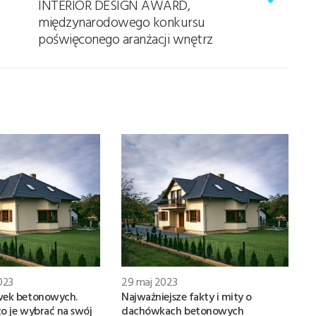
INTERIOR DESIGN AWARD,
międzynarodowego konkursu
poświęconego aranżacji wnętrz
023
29 maj 2023
wek betonowych.
Najważniejsze fakty i mity o
o je wybrać na swój
dachówkach betonowych