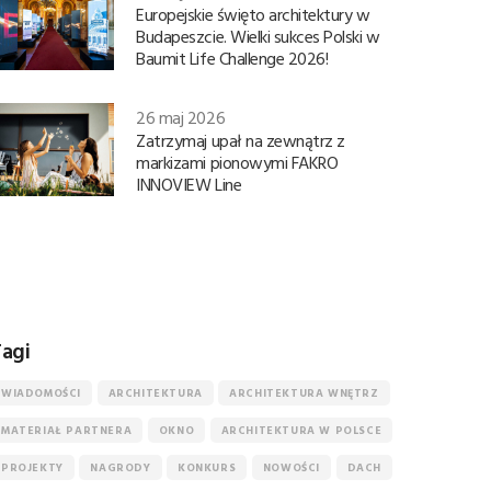
Europejskie święto architektury w
Budapeszcie. Wielki sukces Polski w
Baumit Life Challenge 2026!
26 maj 2026
Zatrzymaj upał na zewnątrz z
markizami pionowymi FAKRO
INNOVIEW Line
agi
WIADOMOŚCI
ARCHITEKTURA
ARCHITEKTURA WNĘTRZ
MATERIAŁ PARTNERA
OKNO
ARCHITEKTURA W POLSCE
PROJEKTY
NAGRODY
KONKURS
NOWOŚCI
DACH