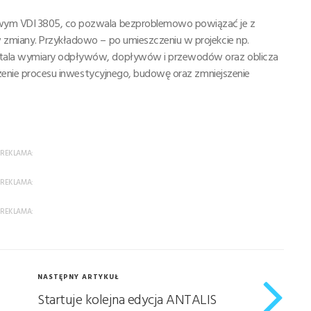
wym VDI 3805, co pozwala bezproblemowo powiązać je z
 zmiany. Przykładowo – po umieszczeniu w projekcie np.
stala wymiary odpływów, dopływów i przewodów oraz oblicza
eszenie procesu inwestycyjnego, budowę oraz zmniejszenie
REKLAMA:
REKLAMA:
REKLAMA:
NASTĘPNY ARTYKUŁ
Startuje kolejna edycja ANTALIS