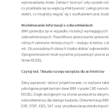
wprowadzania zmian. Zamiast tworzyć cały rysunek od n
co przekłada się na większą efektywność całego procesu.
obiekt, co mogłoby wiązać się z wydłużeniem prac bud
Modelowanie informacji o odwodnieniach
BIM sprawdza się w wypadku instalacji wymagających 
odwodnieniowych. Prawidłowe opracowanie sprawnie dzi
różnych zakresów tematycznych – rodzaju ścieków, ciśni
etc. Do posiadanych danych trzeba dobrać odpowiednie p
Oprogramowanie może wyraźnie przyspieszyć proces p
firmie KESSEL.
Czytaj też:
Tikkurila rozwija narzędzia dla architektów
Żeby usprawnić i skrócić projektowanie, co wpływa tak
udostępnia projektantom dane BIM i rysunki CAD swoich u
KESSEL. Dzięki dostępnym na stronie producenta danym
odwodnieniowy dla danego budynku. Dokumentacja BIM
DXF, STEP, IGES, SAT oraz umożliwia bezpośredni import