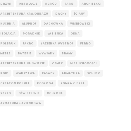
DRZWI
INSTALACJE
OGRÓD
TARGI
ARCHITEKCI
ARCHITEKTURA KRAJOBRAZU
DACHY
ŚCIANY
KUCHNIA
ALUPROF
DACHÓWKA
WIŚNIOWSKI
IZOLACJA
PORADNIK
ŁAZIENKA
OKNA
POLBRUK
FAKRO
ŁAZIENKA WYSTRÓJ
FERRO
MEBLE
BATERIE
WYWIADY
BRAMY
ARCHITEKRURA NA ŚWIECIE
CEMEX
NIERUCHOMOŚCI
POID
WARSZAWA
FASADY
ARMATURA
SCHÜCO
CREATON POLSKA
PODŁOGA
POMPA CIEPŁA
SZKŁO
OŚWIETLENIE
OCHRONA
ARMATURA ŁAZIENKOWA