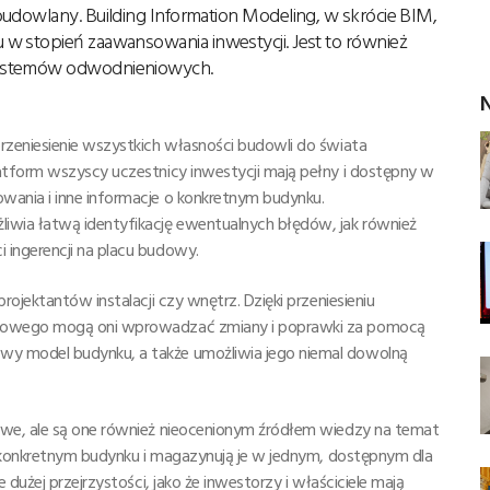
budowlany. Building Information Modeling, w skrócie BIM,
w stopień zaawansowania inwestycji. Jest to również
systemów odwodnieniowych.
N
rzeniesienie wszystkich własności budowli do świata
atform wszyscy uczestnicy inwestycji mają pełny i dostępny w
ania i inne informacje o konkretnym budynku.
wia łatwą identyfikację ewentualnych błędów, jak również
ingerencji na placu budowy.
ojektantów instalacji czy wnętrz. Dzięki przeniesieniu
erowego mogą oni wprowadzać zmiany i poprawki za pomocą
y model budynku, a także umożliwia jego niemal dowolną
we, ale są one również nieocenionym źródłem wiedzy na temat
o konkretnym budynku i magazynują je w jednym, dostępnym dla
dużej przejrzystości, jako że inwestorzy i właściciele mają