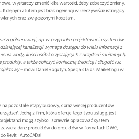
owa, wystarczy zmienić kilka wartości, żeby zobaczyć zmiany,
 Kolejnym atutem jest brak ingerencji w rzeczywiście istniejący
owlanych oraz zwiększonymi kosztami.
szczególnej uwagi, np. w przypadku projektowania systemów
ałającej kanalizacji wymaga dostępu do wielu informacji z
enia wody, ilości osób korzystających z urządzeń sanitarnych,
rodukty, a także obliczyć konieczną średnicę i długość rur.
rojektowy
– mówi Daniel Bogutyn, Specjalista ds. Marketingu w
że na pozostałe etapy budowy, coraz więcej producentów
rządzeń. Jedną z firm, która oferuje tego typu usługę, jest
 projektanci mogą szybko i sprawnie opracować system
 zawiera dane produktów do projektów w formatach DWG,
 do Revit i AutoCADa!