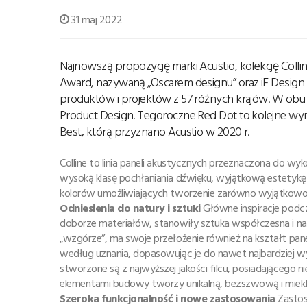
31 maj 2022
Najnowszą propozycję marki Acustio, kolekcję Coll
Award, nazywaną „Oscarem designu” oraz iF Design 
produktów i projektów z 57 różnych krajów. W obu
Product Design. Tegoroczne Red Dot to kolejne wyró
Best, którą przyznano Acustio w 2020 r.
Colline to linia paneli akustycznych przeznaczona do wy
wysoką klasę pochłaniania dźwięku, wyjątkową estetykę
kolorów umożliwiających tworzenie zarówno wyjątkowo 
Odniesienia do natury i sztuki
Główne inspiracje podcz
doborze materiałów, stanowiły sztuka współczesna i nat
„wzgórze”, ma swoje przełożenie również na kształt pa
według uznania, dopasowując je do nawet najbardziej w
stworzone są z najwyższej jakości filcu, posiadającego
elementami budowy tworzy unikalną, bezszwową i mie
Szeroka funkcjonalność i nowe zastosowania
Zastos