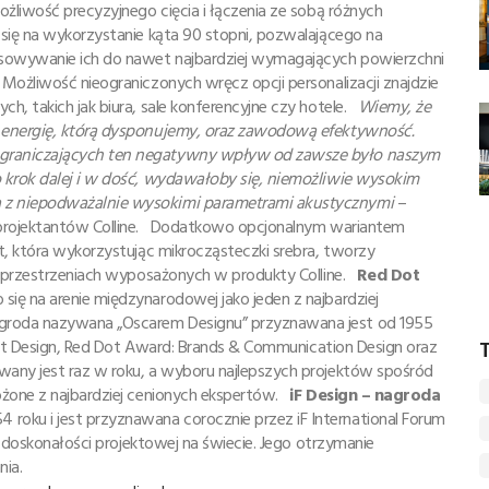
ożliwość precyzyjnego cięcia i łączenia ze sobą różnych
 się na wykorzystanie kąta 90 stopni, pozwalającego na
sowywanie ich do nawet najbardziej wymagających powierzchni
Możliwość nieograniczonych wręcz opcji personalizacji znajdzie
h, takich jak biura, sale konferencyjne czy hotele.
Wiemy, że
, energię, którą dysponujemy, oraz zawodową efektywność.
ograniczających ten negatywny wpływ od zawsze było naszym
o krok dalej i w dość, wydawałoby się, niemożliwie wysokim
a z niepodważalnie wysokimi parametrami akustycznymi
–
z projektantów Colline. Dodatkowo opcjonalnym wariantem
t, która wykorzystując mikrocząsteczki srebra, tworzy
 w przestrzeniach wyposażonych w produkty Colline.
Red Dot
się na arenie międzynarodowej jako jeden z najbardziej
groda nazywana „Oscarem Designu” przyznawana jest od 1955
T
oduct Design, Red Dot Award: Brands & Communication Design oraz
wany jest raz w roku, a wyboru najlepszych projektów spośród
ożone z najbardziej cenionych ekspertów.
iF Design – nagroda
oku i jest przyznawana corocznie przez iF International Forum
ak doskonałości projektowej na świecie. Jego otrzymanie
nia.