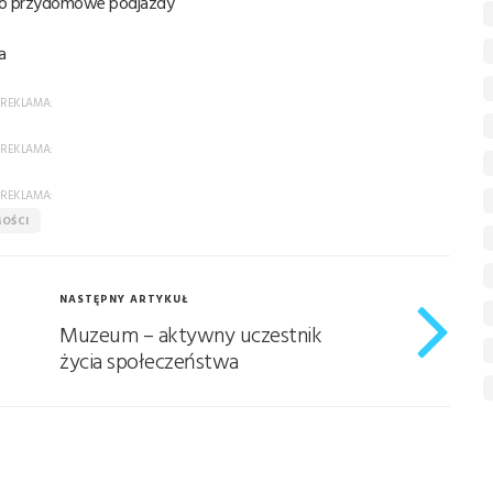
 po przydomowe podjazdy
a
REKLAMA:
REKLAMA:
REKLAMA:
OŚCI
NASTĘPNY ARTYKUŁ
Muzeum – aktywny uczestnik
życia społeczeństwa