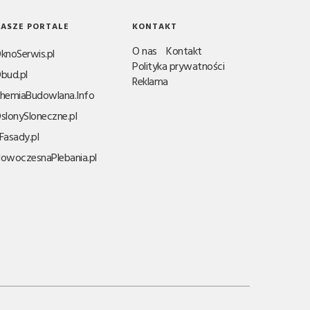
ASZE PORTALE
KONTAKT
O nas
Kontakt
knoSerwis.pl
Polityka prywatności
bud.pl
Reklama
hemiaBudowlana.Info
slonySloneczne.pl
Fasady.pl
owoczesnaPlebania.pl