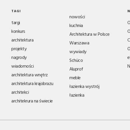
TAGI
N
nowości
targi
O
kuchnia
konkurs
O
Architektura w Polsce
architektura
C
Warszawa
projekty
O
wywiady
nagrody
e
Schüco
wiadomości
N
Aluprof
architektura wnętrz
meble
architektura krajobrazu
łazienka wystrój
architekci
łazienka
architekrura na świecie