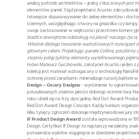
analizy potrzeb architektów – jedną z kluczowych jest m
elementów paneli. Stąd projektanci Acustio zdecydowali
łatwiejsze dopasowywanie do siebie elementów i dosto
ściennych, uwzględniając otwory na gniazdka czy lampy. 
swoje zastosowanie w większości przestrzeni komercyjnyc
bodźce zewnętrzne oddziałują na jakość naszego życia
Właśnie dlatego tworzenie wartościowych rozwiązań 
głównym celem. Projektując panele Colline, poszliśmy 
stopniu połączyliśmy elementy wyrafinowanego piękn
mówi Mateusz Gaczkowski, założyciel Acustio i jeden 
kolekcji jest materiał wzbogacony o technologię NanoFel
ochronę przed zarazkami i minimalizuje rozwój bakterii
Design – Oscary Designu
- wyróżnienie to ugruntowało 
poszukiwanych znaków jakości dobrego wzornictwa. Na
roku i dzieli się na trzy dyscypliny: Red Dot Award: Pr
Red Dot Award: Design Concept. Każdy konkurs organizo
kilku tysięcy zgłoszeń dokonuje międzynarodowe jury zł
iF Product Design Award
została wprowadzona w 1954 r
Design. Certyfikat IF Design to najstarszy niezależny zn
potwierdza wybitne osiągnięcia w dziedzinie projektowa