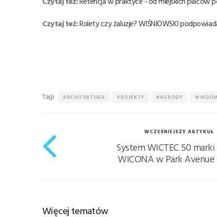
Czytaj też:
Retencja w praktyce - od miejskich placów
Czytaj też:
Rolety czy żaluzje? WIŚNIOWSKI podpowiad
Tagi:
ARCHITEKTURA
PROJEKTY
NAGRODY
WIADOM
WCZEŚNIEJSZY ARTYKUŁ
System WICTEC 50 marki
WICONA w Park Avenue
Więcej tematów