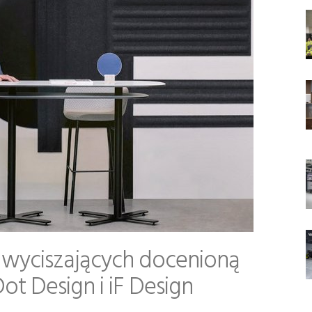
i wyciszających docenioną
t Design i iF Design