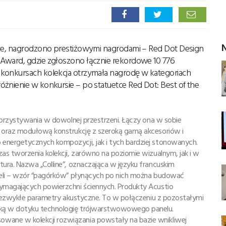
N
ine, nagrodzono prestiżowymi nagrodami – Red Dot Design
Award, gdzie zgłoszono łącznie rekordowe 10 776
 konkursach kolekcja otrzymała nagrodę w kategoriach
żnienie w konkursie – po statuetce Red Dot: Best of the
korzystywania w dowolnej przestrzeni. Łączy ona w sobie
 oraz modułową konstrukcję z szeroką gamą akcesoriów i
energetycznych kompozycji, jak i tych bardziej stonowanych.
as tworzenia kolekcji, zarówno na poziomie wizualnym, jak i w
ura. Nazwa „Colline”, oznaczająca w języku francuskim
neli – wzór “pagórków” płynących po nich można budować
ymagających powierzchni ściennych. Produkty Acustio
 niezwykłe parametry akustyczne. To w połączeniu z pozostałymi
kką w dotyku technologię trójwarstwowowego panelu.
owane w kolekcji rozwiązania powstały na bazie wnikliwej