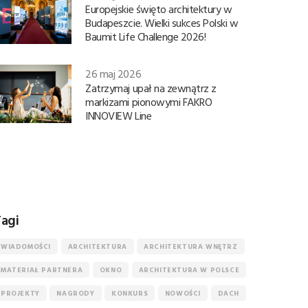
Europejskie święto architektury w
Budapeszcie. Wielki sukces Polski w
Baumit Life Challenge 2026!
26 maj 2026
Zatrzymaj upał na zewnątrz z
markizami pionowymi FAKRO
INNOVIEW Line
agi
WIADOMOŚCI
ARCHITEKTURA
ARCHITEKTURA WNĘTRZ
MATERIAŁ PARTNERA
OKNO
ARCHITEKTURA W POLSCE
PROJEKTY
NAGRODY
KONKURS
NOWOŚCI
DACH