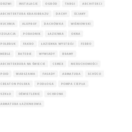
DRZWI
INSTALACJE
OGRÓD
TARGI
ARCHITEKCI
ARCHITEKTURA KRAJOBRAZU
DACHY
ŚCIANY
KUCHNIA
ALUPROF
DACHÓWKA
WIŚNIOWSKI
IZOLACJA
PORADNIK
ŁAZIENKA
OKNA
POLBRUK
FAKRO
ŁAZIENKA WYSTRÓJ
FERRO
MEBLE
BATERIE
WYWIADY
BRAMY
ARCHITEKRURA NA ŚWIECIE
CEMEX
NIERUCHOMOŚCI
POID
WARSZAWA
FASADY
ARMATURA
SCHÜCO
CREATON POLSKA
PODŁOGA
POMPA CIEPŁA
SZKŁO
OŚWIETLENIE
OCHRONA
ARMATURA ŁAZIENKOWA