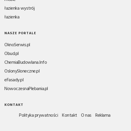
łazienka wystrój
łazienka
NASZE PORTALE
OknoSerwis.pl
Obud.pl
ChemiaBudowlana.Info
OslonySloneczne.pl
eFasady.pl
NowoczesnaPlebania.pl
KONTAKT
Polityka prywatności
Kontakt
O nas
Reklama