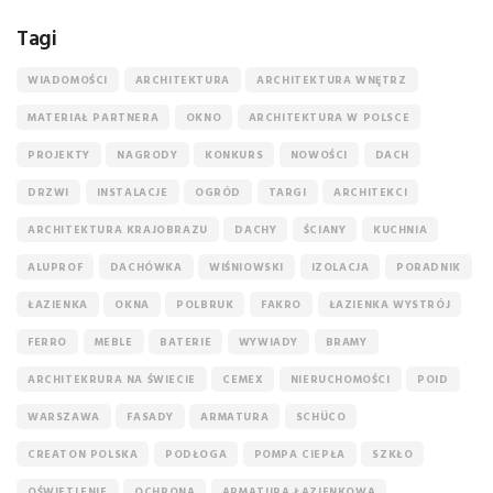
Tagi
WIADOMOŚCI
ARCHITEKTURA
ARCHITEKTURA WNĘTRZ
MATERIAŁ PARTNERA
OKNO
ARCHITEKTURA W POLSCE
PROJEKTY
NAGRODY
KONKURS
NOWOŚCI
DACH
DRZWI
INSTALACJE
OGRÓD
TARGI
ARCHITEKCI
ARCHITEKTURA KRAJOBRAZU
DACHY
ŚCIANY
KUCHNIA
ALUPROF
DACHÓWKA
WIŚNIOWSKI
IZOLACJA
PORADNIK
ŁAZIENKA
OKNA
POLBRUK
FAKRO
ŁAZIENKA WYSTRÓJ
FERRO
MEBLE
BATERIE
WYWIADY
BRAMY
ARCHITEKRURA NA ŚWIECIE
CEMEX
NIERUCHOMOŚCI
POID
WARSZAWA
FASADY
ARMATURA
SCHÜCO
CREATON POLSKA
PODŁOGA
POMPA CIEPŁA
SZKŁO
OŚWIETLENIE
OCHRONA
ARMATURA ŁAZIENKOWA