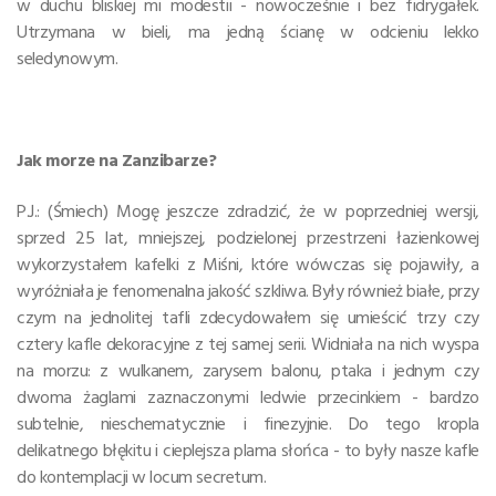
w duchu bliskiej mi modestii - nowocześnie i bez fidrygałek.
Utrzymana w bieli, ma jedną ścianę w odcieniu lekko
seledynowym.
Jak morze na Zanzibarze?
P.J.: (Śmiech) Mogę jeszcze zdradzić, że w poprzedniej wersji,
sprzed 25 lat, mniejszej, podzielonej przestrzeni łazienkowej
wykorzystałem kafelki z Miśni, które wówczas się pojawiły, a
wyróżniała je fenomenalna jakość szkliwa. Były również białe, przy
czym na jednolitej tafli zdecydowałem się umieścić trzy czy
cztery kafle dekoracyjne z tej samej serii. Widniała na nich wyspa
na morzu: z wulkanem, zarysem balonu, ptaka i jednym czy
dwoma żaglami zaznaczonymi ledwie przecinkiem - bardzo
subtelnie, nieschematycznie i finezyjnie. Do tego kropla
delikatnego błękitu i cieplejsza plama słońca - to były nasze kafle
do kontemplacji w locum secretum.