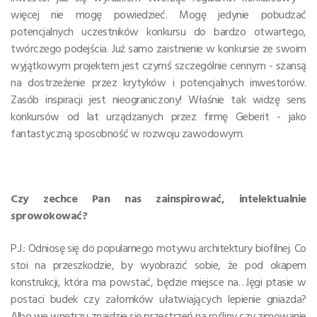
więcej nie mogę powiedzieć. Mogę jedynie pobudzać
potencjalnych uczestników konkursu do bardzo otwartego,
twórczego podejścia. Już samo zaistnienie w konkursie ze swoim
wyjątkowym projektem jest czymś szczególnie cennym - szansą
na dostrzeżenie przez krytyków i potencjalnych inwestorów.
Zasób inspiracji jest nieograniczony! Właśnie tak widzę sens
konkursów od lat urządzanych przez firmę Geberit - jako
fantastyczną sposobność w rozwoju zawodowym.
Czy zechce Pan nas zainspirować, intelektualnie
sprowokować?
P.J.: Odniosę się do popularnego motywu architektury biofilnej. Co
stoi na przeszkodzie, by wyobrazić sobie, że pod okapem
konstrukcji, która ma powstać, będzie miejsce na…lęgi ptasie w
postaci budek czy załomków ułatwiających lepienie gniazda?
Albo we wnętrzu znajdzie się przestrzeń na rośliny czy zimowanie