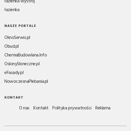
łazienka wystrój
łazienka
NASZE PORTALE
OknoSerwis.pl
Obud.pl
ChemiaBudowlana.Info
OslonySloneczne.pl
eFasady.pl
NowoczesnaPlebania.pl
KONTAKT
O nas
Kontakt
Polityka prywatności
Reklama