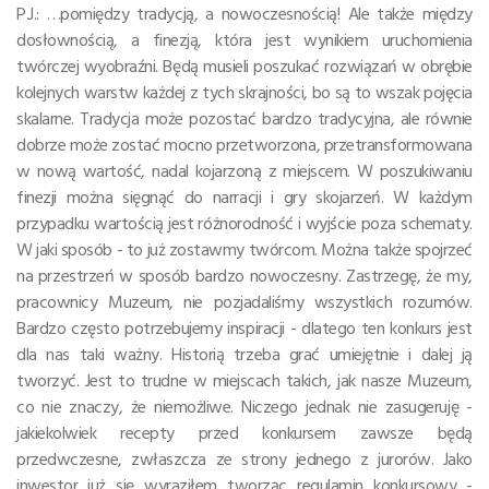
P.J.: …pomiędzy tradycją, a nowoczesnością! Ale także między
dosłownością, a finezją, która jest wynikiem uruchomienia
twórczej wyobraźni. Będą musieli poszukać rozwiązań w obrębie
kolejnych warstw każdej z tych skrajności, bo są to wszak pojęcia
skalarne. Tradycja może pozostać bardzo tradycyjna, ale równie
dobrze może zostać mocno przetworzona, przetransformowana
w nową wartość, nadal kojarzoną z miejscem. W poszukiwaniu
finezji można sięgnąć do narracji i gry skojarzeń. W każdym
przypadku wartością jest różnorodność i wyjście poza schematy.
W jaki sposób - to już zostawmy twórcom. Można także spojrzeć
na przestrzeń w sposób bardzo nowoczesny. Zastrzegę, że my,
pracownicy Muzeum, nie pozjadaliśmy wszystkich rozumów.
Bardzo często potrzebujemy inspiracji - dlatego ten konkurs jest
dla nas taki ważny. Historią trzeba grać umiejętnie i dalej ją
tworzyć. Jest to trudne w miejscach takich, jak nasze Muzeum,
co nie znaczy, że niemożliwe. Niczego jednak nie zasugeruję -
jakiekolwiek recepty przed konkursem zawsze będą
przedwczesne, zwłaszcza ze strony jednego z jurorów. Jako
inwestor już się wyraziłem tworząc regulamin konkursowy -