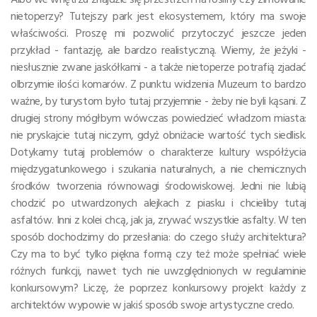
nietoperzy? Tutejszy park jest ekosystemem, który ma swoje
właściwości. Proszę mi pozwolić przytoczyć jeszcze jeden
przykład - fantazję, ale bardzo realistyczną. Wiemy, że jeżyki -
niesłusznie zwane jaskółkami - a także nietoperze potrafią zjadać
olbrzymie ilości komarów. Z punktu widzenia Muzeum to bardzo
ważne, by turystom było tutaj przyjemnie - żeby nie byli kąsani. Z
drugiej strony mógłbym wówczas powiedzieć władzom miasta:
nie pryskajcie tutaj niczym, gdyż obniżacie wartość tych siedlisk.
Dotykamy tutaj problemów o charakterze kultury współżycia
międzygatunkowego i szukania naturalnych, a nie chemicznych
środków tworzenia równowagi środowiskowej. Jedni nie lubią
chodzić po utwardzonych alejkach z piasku i chcieliby tutaj
asfaltów. Inni z kolei chcą, jak ja, zrywać wszystkie asfalty. W ten
sposób dochodzimy do przesłania: do czego służy architektura?
Czy ma to być tylko piękna formą czy też może spełniać wiele
różnych funkcji, nawet tych nie uwzględnionych w regulaminie
konkursowym? Liczę, że poprzez konkursowy projekt każdy z
architektów wypowie w jakiś sposób swoje artystyczne credo.