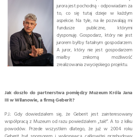
jurora jest pochodną - odpowiadam za
to, co się tutaj dzieje w każdym
aspekcie. Na tyle, na ile pozwalają mi
fundusze publiczne, którymi
dysponuję. Gospodarz, który nie jest
jurorem byłby fatalnym gospodarzem.
A juror, który nie jest gospodarzem
miałby znikomą możliwość
zrealizowania zwycięskiego projektu.
Jak doszło do partnerstwa pomiędzy Muzeum Króla Jana
III w Wilanowie, a firmą Geberit?
P.J.: Gdy dowiedziałem się, że Geberit jest zainteresowany
współpracą z Muzeum od razu powiedziałem „tak!”. A to z kilku
powodów. Przede wszystkim dlatego, że już w 2004 roku
Geberit był sponsorem i wykonawcą całkowitej przebudowy