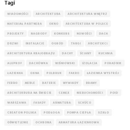
Tagi
WIADOMOŚCI
ARCHITEKTURA
ARCHITEKTURA WNĘTRZ
MATERIAŁ PARTNERA
OKNO
ARCHITEKTURA W POLSCE
PROJEKTY
NAGRODY
KONKURS
NOWOŚCI
DACH
DRZWI
INSTALACJE
OGRÓD
TARGI
ARCHITEKCI
ARCHITEKTURA KRAJOBRAZU
DACHY
ŚCIANY
KUCHNIA
ALUPROF
DACHÓWKA
WIŚNIOWSKI
IZOLACJA
PORADNIK
ŁAZIENKA
OKNA
POLBRUK
FAKRO
ŁAZIENKA WYSTRÓJ
FERRO
MEBLE
BATERIE
WYWIADY
BRAMY
ARCHITEKRURA NA ŚWIECIE
CEMEX
NIERUCHOMOŚCI
POID
WARSZAWA
FASADY
ARMATURA
SCHÜCO
CREATON POLSKA
PODŁOGA
POMPA CIEPŁA
SZKŁO
OŚWIETLENIE
OCHRONA
ARMATURA ŁAZIENKOWA