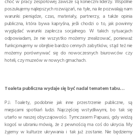
choć w pracy zespołowej zawsze są konieczni liderzy. Wspólnie
poszukujemy najlepszych rozwiązań, na tyle, na ile pozwalają nam
warunki: pieniądze, czas, materiały, partnerzy, a także opinia
publiczna, która bywa kapryśna, jeśli chodzi o to, jak powinny
wyglądać warunki zaplecza socjalnego. W takich sytuacjach
odpowiadam, że nie wszystko możemy zrealizować, ponieważ
funkcjonujemy w obrębie bardzo cennych zabytków, stąd też nie
możemy porównywać się do nowoczesnych biurowców czy
hoteli, czy muzeów w nowych gmachach.
Toaleta publiczna wydaje się być nadal tematem tabu…
P.J.: Toalety, podobnie jak inne przestrzenie publiczne, są
miejscami spotkań ludzi. Najczęściej wstydliwymi, bo tak się
utarło w naszej obyczajowości. Tymczasem Papuasi, gdy widzą
kogoś w ubraniu mówią, że z pewnością ma coś do ukrycia. My
żyjemy w kulturze ukrywania i tak już zostanie. Nie będziemy