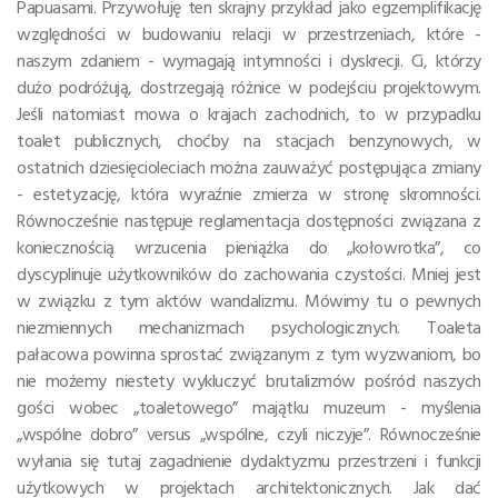
Papuasami. Przywołuję ten skrajny przykład jako egzemplifikację
względności w budowaniu relacji w przestrzeniach, które -
naszym zdaniem - wymagają intymności i dyskrecji. Ci, którzy
dużo podróżują, dostrzegają różnice w podejściu projektowym.
Jeśli natomiast mowa o krajach zachodnich, to w przypadku
toalet publicznych, choćby na stacjach benzynowych, w
ostatnich dziesięcioleciach można zauważyć postępująca zmiany
- estetyzację, która wyraźnie zmierza w stronę skromności.
Równocześnie następuje reglamentacja dostępności związana z
koniecznością wrzucenia pieniążka do „kołowrotka”, co
dyscyplinuje użytkowników do zachowania czystości. Mniej jest
w związku z tym aktów wandalizmu. Mówimy tu o pewnych
niezmiennych mechanizmach psychologicznych. Toaleta
pałacowa powinna sprostać związanym z tym wyzwaniom, bo
nie możemy niestety wykluczyć brutalizmów pośród naszych
gości wobec „toaletowego” majątku muzeum - myślenia
„wspólne dobro” versus „wspólne, czyli niczyje”. Równocześnie
wyłania się tutaj zagadnienie dydaktyzmu przestrzeni i funkcji
użytkowych w projektach architektonicznych. Jak dać