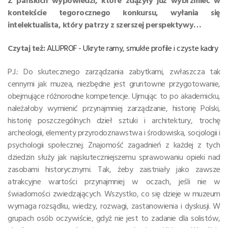
Z pańskich wypowiedzi, które zdążyły już wybrzmieć w
kontekście tegorocznego konkursu, wyłania się
intelektualista, który patrzy z szerszej perspektywy…
Czytaj też:
ALUPROF - Ukryte ramy, smukłe profile i czyste kadry
P.J.: Do skutecznego zarządzania zabytkami, zwłaszcza tak
cennymi jak muzea, niezbędne jest gruntowne przygotowanie,
obejmujące różnorodne kompetencje. Ujmując to po akademicku,
należałoby wymienić przynajmniej zarządzanie, historię Polski,
historię poszczególnych dzieł sztuki i architektury, trochę
archeologii, elementy przyrodoznawstwa i środowiska, socjologii i
psychologii społecznej. Znajomość zagadnień z każdej z tych
dziedzin służy jak najskuteczniejszemu sprawowaniu opieki nad
zasobami historycznymi. Tak, żeby zaistniały jako zawsze
atrakcyjne wartości przynajmniej w oczach, jeśli nie w
świadomości zwiedzających. Wszystko, co się dzieje w muzeum
wymaga rozsądku, wiedzy, rozwagi, zastanowienia i dyskusji. W
grupach osób oczywiście, gdyż nie jest to zadanie dla solistów,