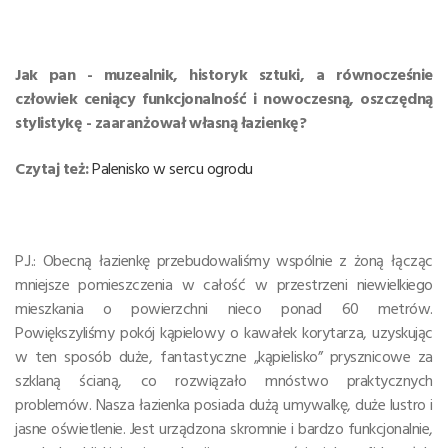
Jak pan - muzealnik, historyk sztuki, a równocześnie
człowiek ceniący funkcjonalność i nowoczesną, oszczędną
stylistykę - zaaranżował własną łazienkę?
Czytaj też:
Palenisko w sercu ogrodu
P.J.: Obecną łazienkę przebudowaliśmy wspólnie z żoną łącząc
mniejsze pomieszczenia w całość w przestrzeni niewielkiego
mieszkania o powierzchni nieco ponad 60 metrów.
Powiększyliśmy pokój kąpielowy o kawałek korytarza, uzyskując
w ten sposób duże, fantastyczne „kąpielisko” prysznicowe za
szklaną ścianą, co rozwiązało mnóstwo praktycznych
problemów. Nasza łazienka posiada dużą umywalkę, duże lustro i
jasne oświetlenie. Jest urządzona skromnie i bardzo funkcjonalnie,