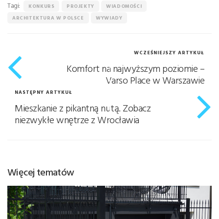
Tagi:
KONKURS
PROJEKTY
WIADOMOŚCI
ARCHITEKTURA W POLSCE
WYWIADY
WCZEŚNIEJSZY ARTYKUŁ
Komfort na najwyższym poziomie –
Varso Place w Warszawie
NASTĘPNY ARTYKUŁ
Mieszkanie z pikantną nutą. Zobacz
niezwykłe wnętrze z Wrocławia
Więcej tematów