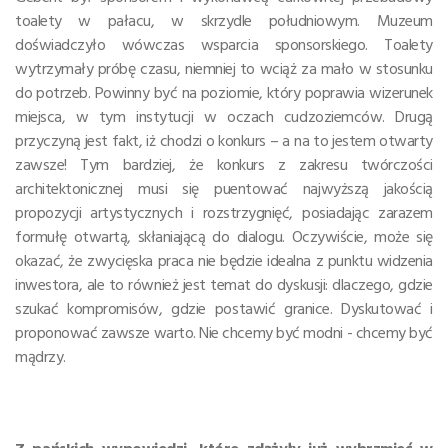
toalety w pałacu, w skrzydle południowym. Muzeum
doświadczyło wówczas wsparcia sponsorskiego. Toalety
wytrzymały próbę czasu, niemniej to wciąż za mało w stosunku
do potrzeb. Powinny być na poziomie, który poprawia wizerunek
miejsca, w tym instytucji w oczach cudzoziemców. Drugą
przyczyną jest fakt, iż chodzi o konkurs – a na to jestem otwarty
zawsze! Tym bardziej, że konkurs z zakresu twórczości
architektonicznej musi się puentować najwyższą jakością
propozycji artystycznych i rozstrzygnięć, posiadając zarazem
formułę otwartą, skłaniającą do dialogu. Oczywiście, może się
okazać, że zwycięska praca nie będzie idealna z punktu widzenia
inwestora, ale to również jest temat do dyskusji: dlaczego, gdzie
szukać kompromisów, gdzie postawić granice. Dyskutować i
proponować zawsze warto. Nie chcemy być modni - chcemy być
mądrzy.