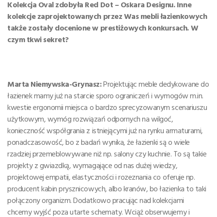
Kolekcja Oval zdobyła Red Dot – Oskara Designu. Inne
kolekcje zaprojektowanych przez Was mebli łazienkowych
także zostały docenione w prestiżowych konkursach. W
czym tkwi sekret?
Marta Niemywska-Grynasz:
Projektując meble dedykowane do
łazienek mamy już na starcie sporo ograniczeń i wymogów m.in.
kwestie ergonomii miejsca o bardzo sprecyzowanym scenariuszu
użytkowym, wymóg rozwiązań odpornych na wilgoć,
konieczność współgrania z istniejącymi już na rynku armaturami,
ponadczasowość, bo z badań wynika, że łazienki są o wiele
rzadziej przemeblowywane niż np. salony czy kuchnie. To są takie
projekty z gwiazdką, wymagające od nas dużej wiedzy,
projektowej empatii, elastyczności i rozeznania co oferuje np.
producent kabin prysznicowych, albo kranów, bo łazienka to taki
połączony organizm. Dodatkowo pracując nad kolekcjami
chcemy wyjść poza utarte schematy. Wciąż obserwujemy i