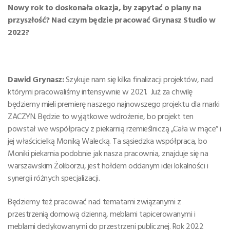
Nowy rok to doskonała okazja, by zapytać o plany na
przyszłość? Nad czym będzie pracować Grynasz Studio w
2022?
Dawid Grynasz:
Szykuje nam się kilka finalizacji projektów, nad
którymi pracowaliśmy intensywnie w 2021. Już za chwilę
będziemy mieli premierę naszego najnowszego projektu dla marki
ZACZYN. Będzie to wyjątkowe wdrożenie, bo projekt ten
powstał we współpracy z piekarnią rzemieślniczą „Cała w mące” i
jej właścicielką Moniką Walecką. Ta sąsiedzka współpraca, bo
Moniki piekarnia podobnie jak nasza pracownia, znajduje się na
warszawskim Żoliborzu, jest hołdem oddanym idei lokalności i
synergii różnych specjalizacji.
Będziemy też pracować nad tematami związanymi z
przestrzenią domową dzienną, meblami tapicerowanymi i
meblami dedykowanymi do przestrzeni publicznej. Rok 2022