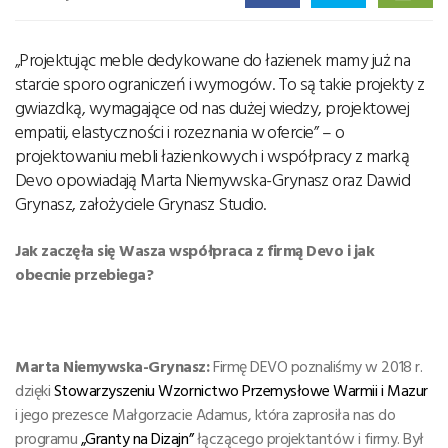
„Projektując meble dedykowane do łazienek mamy już na
starcie sporo ograniczeń i wymogów. To są takie projekty z
gwiazdką, wymagające od nas dużej wiedzy, projektowej
empatii, elastyczności i rozeznania w ofercie” – o
projektowaniu mebli łazienkowych i współpracy z marką
Devo opowiadają Marta Niemywska-Grynasz oraz Dawid
Grynasz, założyciele Grynasz Studio.
Jak zaczęła się Wasza współpraca z firmą Devo i jak
obecnie przebiega?
Marta Niemywska-Grynasz:
Firmę DEVO poznaliśmy w 2018 r.
dzięki
Stowarzyszeni
u
Wzornictwo Przemysłowe Warmii i Mazur
i jego prezesce Małgorzacie Adamus, która zaprosiła nas do
programu
„Granty na Dizajn”
łączącego projektantów i firmy.
Był