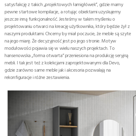
satysfakcję z takich „projektowych łamigłówek”, gdzie mamy
pewne startowe kompilacje, a rotując obiektami uzyskujemy
jeszcze inną funkcjonalność. Jesteśmy w takim myśleniu o
projektowaniu otwarci na kreację użytkownika, który będzie żył z
naszymi produktami. Chcemy by miał poczucie, że meble są szyte
na jego miarę. Że decyzyjność jest po jego stronie. Motyw
modułowości pojawia się w wielu naszych projektach. To
hansenowska „forma otwarta” przeniesiona na produkcję seryjną
mebli. I tak jest też z kolekcjami zaprojektowanymi dla Devo,
gdzie zarówno same meble jak i akcesoria pozwalają na
rekonfiguracje i różne zestawienia.