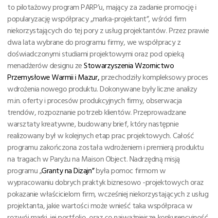
to pilotażowy program PARP’u, mający za zadanie promocję i
popularyzację współpracy „marka-projektant”, wśród firm
niekorzystających do tej pory z usług projektantów. Przez prawie
dwa lata wybrane do programu firmy, we współpracy z
doświadczonymi studiami projektowymi oraz pod opieką
menadżerów designu ze
Stowarzyszeni
a
Wzornictwo
Przemysłowe Warmii i Mazur,
przechodziły kompleksowy proces
wdrożenia nowego produktu. Dokonywane były liczne analizy
m.in. oferty i procesów produkcyjnych firmy, obserwacja
trendów, rozpoznanie potrzeb klientów. Przeprowadzane
warsztaty kreatywne, budowany brief, który następnie
realizowany był w kolejnych etap prac projektowych. Całość
programu zakończona została wdrożeniem i premierą produktu
na tragach w Paryżu na Maison Object. Nadrzędną misją
programu „
Granty na Dizajn”
była pomoc firmom w
wypracowaniu dobrych praktyk biznesowo -projektowych oraz
pokazanie właścicielom firm, wcześniej niekorzystających z usług
projektanta, jakie wartości może wnieść taka współpraca w
rozwój marki, jej portfolio, oraz co najważniejsze konkurencyjność