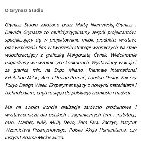
O Grynasz Studio
Grynasz Studio założone przez Martę Niemywską-Grynasz i
Dawida Grynasza to multidyscyplinarny zespół projektantów,
specjalizujący się w projektowaniu mebli, produktu, wystaw,
oraz wspieraniu firm w tworzeniu strategii wzorniczych. Na stałe
współpracujący z graficzką Małgorzatą Ćwiek. Wielokrotnie
nagradzany we wzorniczych konkursach. Wystawiany w kraju i
za granicą min. na Expo Milano, Triennale International
Exhibition Milan, Arena Design Poznań, London Design Fair czy
Tokyo Design Week. Eksperymentujący z nowymi materiałami i
technologiami, chętnie sięga do polskiego rzemiosła i tradycji.
Ma na swoim koncie realizacje zarówno produktowe i
wystawiennicze dla polskich i zagranicznych firm i instytucji,
m.in.: Marbet, NAP, MUJI, Devo, Fam Fara, Zaczyn, Instytut
Wzornictwa Przemysłowego, Polska Akcja Humanitarna, czy
Instytut Adama Mickiewicza.