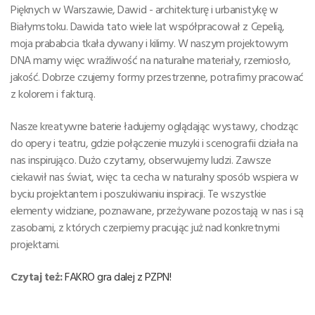
Pięknych w Warszawie, Dawid - architekturę i urbanistykę w
Białymstoku. Dawida tato wiele lat współpracował z Cepelią,
moja prababcia tkała dywany i kilimy. W naszym projektowym
DNA mamy więc wrażliwość na naturalne materiały, rzemiosło,
jakość. Dobrze czujemy formy przestrzenne, potrafimy pracować
z kolorem i fakturą.
Nasze kreatywne baterie ładujemy oglądając wystawy, chodząc
do opery i teatru, gdzie połączenie muzyki i scenografii działa na
nas inspirująco. Dużo czytamy, obserwujemy ludzi. Zawsze
ciekawił nas świat, więc ta cecha w naturalny sposób wspiera w
byciu projektantem i poszukiwaniu inspiracji. Te wszystkie
elementy widziane, poznawane, przeżywane pozostają w nas i są
zasobami, z których czerpiemy pracując już nad konkretnymi
projektami.
Czytaj też:
FAKRO gra dalej z PZPN!