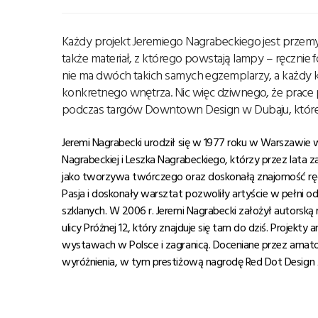
Każdy projekt Jeremiego Nagrabeckiego jest przemyś
także materiał, z którego powstają lampy – ręcznie
nie ma dwóch takich samych egzemplarzy, a każdy 
konkretnego wnętrza. Nic więc dziwnego, że prace
podczas targów Downtown Design w Dubaju, które od
Jeremi Nagrabecki urodził się w 1977 roku w Warszawie w
Nagrabeckiej i Leszka Nagrabeckiego, którzy przez lata 
jako tworzywa twórczego oraz doskonałą znajomość ręc
Pasja i doskonały warsztat pozwoliły artyście w pełni o
szklanych. W 2006 r. Jeremi Nagrabecki założył autors
ulicy Próżnej 12, który znajduje się tam do dziś.
Projekty a
wystawach w Polsce i zagranic
ą
. Doceniane przez
amator
wyróżnienia, w tym prestiżową nagrodę Red Dot Design