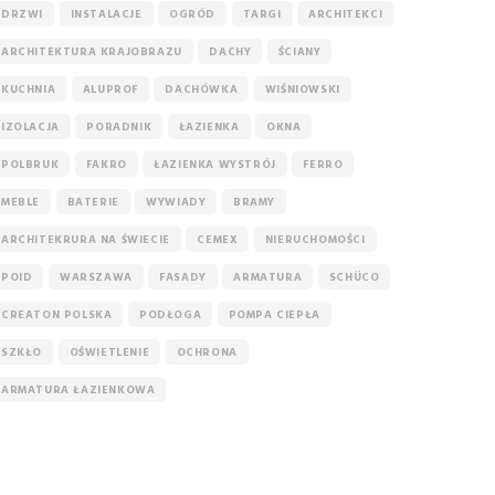
DRZWI
INSTALACJE
OGRÓD
TARGI
ARCHITEKCI
ARCHITEKTURA KRAJOBRAZU
DACHY
ŚCIANY
KUCHNIA
ALUPROF
DACHÓWKA
WIŚNIOWSKI
IZOLACJA
PORADNIK
ŁAZIENKA
OKNA
POLBRUK
FAKRO
ŁAZIENKA WYSTRÓJ
FERRO
MEBLE
BATERIE
WYWIADY
BRAMY
ARCHITEKRURA NA ŚWIECIE
CEMEX
NIERUCHOMOŚCI
POID
WARSZAWA
FASADY
ARMATURA
SCHÜCO
CREATON POLSKA
PODŁOGA
POMPA CIEPŁA
SZKŁO
OŚWIETLENIE
OCHRONA
ARMATURA ŁAZIENKOWA