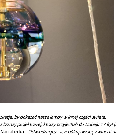
 okazja, by pokaza
ć
nasze lampy w innej cz
ęści
świata.
 z bran
ży projektowej, kt
órzy przyjechali do Dubaju z Afryki,
 Nagrabecka. -
Odwiedzaj
ący szczeg
óln
ą
uwag
ę
zwracali na