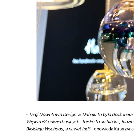
-
Targi Downtown Design w Dubaju to by
ł
a doskona
ła
Wi
ększo
ść
odwiedzaj
ących stoisko to architekci, ludzie
Bliskiego Wschodu, a nawet Indii
- opowiada Katarzyna