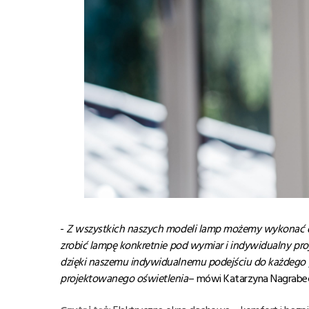
-
Z wszystkich naszych modeli lamp mo
żemy wykona
ć
zrobi
ć
lamp
ę
konkretnie pod wymiar i indywidualny pro
dzi
ęki naszemu indywidualnemu podej
ściu do ka
żdego 
projektowanego o
świetlenia
– mówi Katarzyna Nagrabe