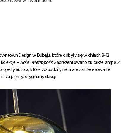
zpieczeństwo w Twoim domu
owntown Design w Dubaju, które odbyły się w dniach 8-12
 kolekcje –
Bole
i
Metropolis
. Zaprezentowano tu także lampę
Z
e projekty autora, które wzbudziły nie małe zainteresowanie
 za piękny, oryginalny design.