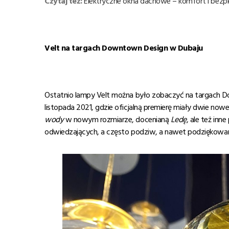
Czytaj też:
Elektryczne okna dachowe – komfort i be
Velt na targach Downtown Design w Dubaju
Ostatnio lampy Velt można było zobaczyć na targach D
listopada 2021, gdzie oficjalną premierę miały dwie nowe
wody
w nowym rozmiarze, docenianą
Led
ę
, ale też inn
odwiedzających, a często podziw, a nawet podziękowania