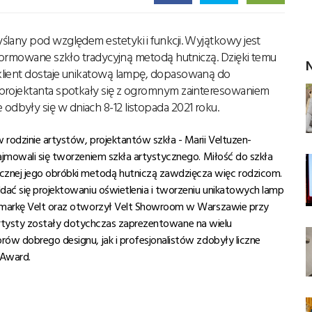
lany pod względem estetyki i funkcji. Wyjątkowy jest
 formowane szkło tradycyjną metodą hutniczą. Dzięki temu
N
klient dostaje unikatową lampę, dopasowaną do
 projektanta spotkały się z ogromnym zainteresowaniem
były się w dniach 8-12 listopada 2021 roku.
 rodzinie artystów, projektantów szkła - Marii Veltuzen-
zajmowali się tworzeniem szkła artystycznego. Miłość do szkła
znej jego obróbki metodą hutniczą zawdzięcza więc rodzicom.
ddać się projektowaniu oświetlenia i tworzeniu unikatowych lamp
ką markę Velt oraz otworzył Velt Showroom w Warszawie przy
rtysty zosta
ł
y dotychczas zaprezentowane na wielu
ów dobrego designu, jak i profesjonalistów zdobyły liczne
 Award.