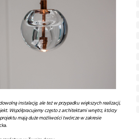
dowoln
ą
instalacj
ę, ale te
ż
w przypadku wi
ększych realizacji,
jekt. Wsp
ółpracujemy cz
ęsto z architektami wn
ętrz, kt
órzy
projektu maj
ą
du
że mo
żliwo
ści tw
órcze w zakresie
cka.