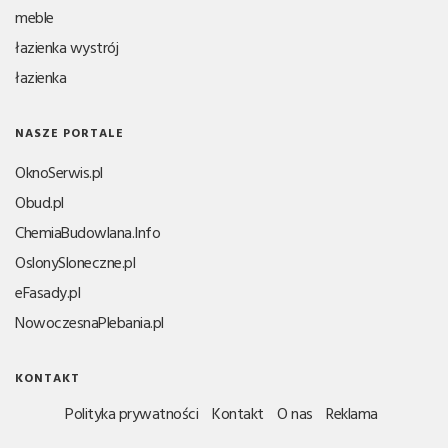
meble
łazienka wystrój
łazienka
NASZE PORTALE
OknoSerwis.pl
Obud.pl
ChemiaBudowlana.Info
OslonySloneczne.pl
eFasady.pl
NowoczesnaPlebania.pl
KONTAKT
Polityka prywatności
Kontakt
O nas
Reklama