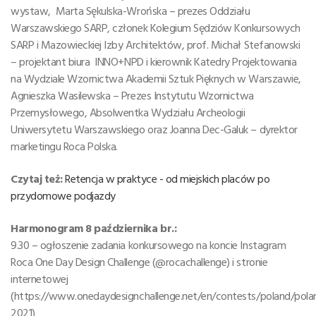
wystaw, Marta Sękulska-Wrońska – prezes Oddziału
Warszawskiego SARP, członek Kolegium Sędziów Konkursowych
SARP i Mazowieckiej Izby Architektów, prof. Michał Stefanowski
– projektant biura INNO+NPD i kierownik Katedry Projektowania
na Wydziale Wzornictwa Akademii Sztuk Pięknych w Warszawie,
Agnieszka Wasilewska – Prezes Instytutu Wzornictwa
Przemysłowego, Absolwentka Wydziału Archeologii
Uniwersytetu Warszawskiego oraz Joanna Dec-Galuk – dyrektor
marketingu Roca Polska.
Czytaj też:
Retencja w praktyce - od miejskich placów po
przydomowe podjazdy
Harmonogram 8 października br.:
9.30 – ogłoszenie zadania konkursowego na koncie Instagram
Roca One Day Design Challenge (@rocachallenge) i stronie
internetowej
(https://www.onedaydesignchallenge.net/en/contests/poland/pola
2021)