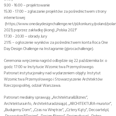
9:30 - 16:00 – projektowanie
15:30 - 17:00 – zgłaszanie projektów za pośrednictwem strony
internetowej
(https://www.onedaydesignchallenge.net/pl/konkursy/poland/pola
2021) poprzez zakładkę (ikonę) „Polska 2021”
17:30 - 20:30 – obrady Jury
21:15 – ogłoszenie wyników za pośrednictwem konta Roca One
Day Design Challenge na Instagramie (@rocachallenge).
Ceremonia wręczenia nagród odbędzie się 22 października br. o
godz. 17:00 w Instytucie Wzornictwa Przemysłowego.
Patronat instytucjonalny nad wydarzeniem objęły: Instytut
Wzornictwa Przemysłowego i Stowarzyszenie Architektów
Rzeczpospolitej, odział Warszawa.
Patronat medialny sprawują: „Architektura&Biznes”,
Architektura.info, Architekturadzisiaj.pl, „ARCHITEKTURA-murator”,
„Budujemy Dom”, „Czas na Wnętrze”, „Cztery Kąty”, Decoartel.pl,
„Decoration&Design”, „Design/Biznes”, Designalive.pl, „Dobre