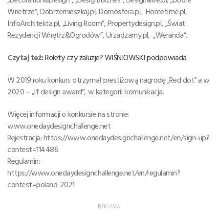
Wnetrze”, Dobrzemieszkaj.pl, Domosfera.pl, Hometime.pl,
InfoArchitekta.pl, „Living Room”, Propertydesign.pl, „Świat
Rezydencji Wnętrz&Ogrodów”, Urzadzamy.pl, „Weranda”.
Czytaj też:
Rolety czy żaluzje? WIŚNIOWSKI podpowiada
W 2019 roku konkurs otrzymał prestiżową nagrodę „Red dot” a w
2020 – „If design award”, w kategorii: komunikacja.
Więcej informacji o konkursie na stronie:
www.onedaydesignchallenge.net
Rejestracja: https://www.onedaydesignchallenge.net/en/sign-up?
contest=114486
Regulamin:
https://www.onedaydesignchallenge.net/en/regulamin?
contest=poland-2021
REKLAMA: