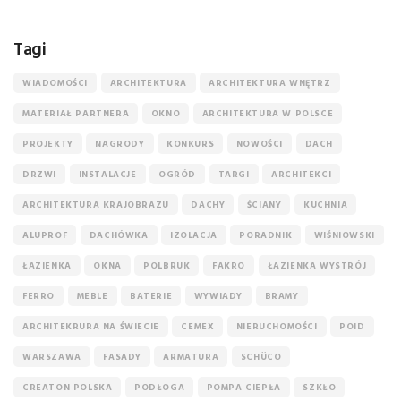
Tagi
WIADOMOŚCI
ARCHITEKTURA
ARCHITEKTURA WNĘTRZ
MATERIAŁ PARTNERA
OKNO
ARCHITEKTURA W POLSCE
PROJEKTY
NAGRODY
KONKURS
NOWOŚCI
DACH
DRZWI
INSTALACJE
OGRÓD
TARGI
ARCHITEKCI
ARCHITEKTURA KRAJOBRAZU
DACHY
ŚCIANY
KUCHNIA
ALUPROF
DACHÓWKA
IZOLACJA
PORADNIK
WIŚNIOWSKI
ŁAZIENKA
OKNA
POLBRUK
FAKRO
ŁAZIENKA WYSTRÓJ
FERRO
MEBLE
BATERIE
WYWIADY
BRAMY
ARCHITEKRURA NA ŚWIECIE
CEMEX
NIERUCHOMOŚCI
POID
WARSZAWA
FASADY
ARMATURA
SCHÜCO
CREATON POLSKA
PODŁOGA
POMPA CIEPŁA
SZKŁO