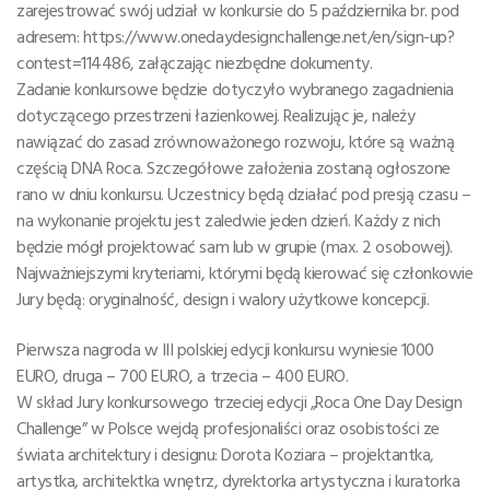
zarejestrować swój udział w konkursie do 5 października br. pod
adresem: https://www.onedaydesignchallenge.net/en/sign-up?
contest=114486, załączając niezbędne dokumenty.
Zadanie konkursowe będzie dotyczyło wybranego zagadnienia
dotyczącego przestrzeni łazienkowej. Realizując je, należy
nawiązać do zasad zrównoważonego rozwoju, które są ważną
częścią DNA Roca. Szczegółowe założenia zostaną ogłoszone
rano w dniu konkursu. Uczestnicy będą działać pod presją czasu –
na wykonanie projektu jest zaledwie jeden dzień. Każdy z nich
będzie mógł projektować sam lub w grupie (max. 2 osobowej).
Najważniejszymi kryteriami, którymi będą kierować się członkowie
Jury będą: oryginalność, design i walory użytkowe koncepcji.
Pierwsza nagroda w III polskiej edycji konkursu wyniesie 1000
EURO, druga – 700 EURO, a trzecia – 400 EURO.
W skład Jury konkursowego trzeciej edycji „Roca One Day Design
Challenge” w Polsce wejdą profesjonaliści oraz osobistości ze
świata architektury i designu: Dorota Koziara – projektantka,
artystka, architektka wnętrz, dyrektorka artystyczna i kuratorka